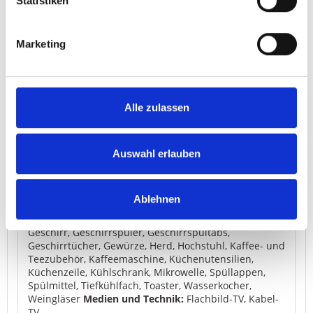
Statistiken
Willkommen in Ihrem Zuhause fernab von zuhause!
Marketing
Schlafzimmer:
Doppelbett (Breite: 151-180 cm): 1
Anzahl Zimmer:
Anzahl Badezimmer: 1, Anzahl
Schlafräume: 1
Aussicht:
Blick auf Innenhof
Ausstattung:
Babybett, Bettwäsche inklusive,
Fliesen-/Marmorboden, Handtücher inklusive,
Alle zulassen
Heizung, Nichtraucher, Privater Eingang, Rauchmelder,
Reinigungsmittel, Schrank, Steckdose in Bettnähe,
Verdunklungsmöglichkeit, Wäscheständer
Badezimmer:
Dusche, Eigenes Badezimmer,
Auswahl erlauben
Haartrockner, Toilettenpapier, WC
Barrierefreiheit:
Ebenerdige Dusche, Obere Stockwerke ausschließlich
über Treppen erreichbar
Etage:
1. Etage
Haustiere:
Ablehnen
Haustiere in Wohneinheit nicht erlaubt
Küche/Essbereich:
Backofen, Essbereich, Esstisch,
Geschirr, Geschirrspüler, Geschirrspültabs,
Geschirrtücher, Gewürze, Herd, Hochstuhl, Kaffee- und
Teezubehör, Kaffeemaschine, Küchenutensilien,
Küchenzeile, Kühlschrank, Mikrowelle, Spüllappen,
Spülmittel, Tiefkühlfach, Toaster, Wasserkocher,
Weingläser
Medien und Technik:
Flachbild-TV, Kabel-
TV