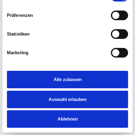
Präferenzen
NachhaltigkeitsZEIGER
Statistiken
Nachhaltig übernachten in Bad Reichenhall und
Bayerisch Gmain. Der NachhaltigkeitsZEIGER zeigt dir auf
einen Blick, wie nachhaltig unsere GastgeberInnen sind.
Marketing
Hier geht es zum NachhaltigkeitsZEIGER
Alle zulassen
Suche
Auswahl erlauben
Kontakt
|
Impressum
|
Datenschutz
|
Drucken
|
Cookie
Einstellungen
Ablehnen
powered by Holidu Smart Destination